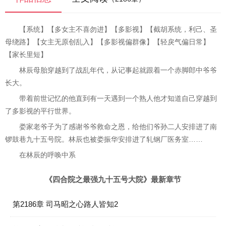
【系统】【多女主不喜勿进】【多影视】【截胡系统，利己、圣
母绕路】【女主无原创乱入】【多影视偏群像】【轻戾气偏日常】
【家长里短】
林辰母胎穿越到了战乱年代，从记事起就跟着一个赤脚郎中爷爷
长大。
带着前世记忆的他直到有一天遇到一个熟人他才知道自己穿越到
了多影视的平行世界。
娄家老爷子为了感谢爷爷救命之恩，给他们爷孙二人安排进了南
锣鼓巷九十五号院。林辰也被娄振华安排进了轧钢厂医务室……
在林辰的呼唤中系
《四合院之最强九十五号大院》最新章节
第2186章 司马昭之心路人皆知2