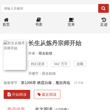
首页
书库
完本
足迹
长生从炼丹宗师开始
作者：
雨去欲续
科幻灵异
342 万字
连载
关键字：雨去欲续
第1266章 栖霞自爆，魔祖再临
最新章节：
2个月前
开始阅读
最近阅读
作品信息
全文阅读
（1275章）