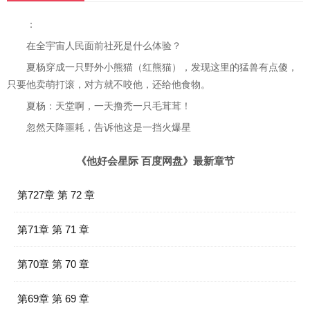
：
在全宇宙人民面前社死是什么体验？
夏杨穿成一只野外小熊猫（红熊猫），发现这里的猛兽有点傻，
只要他卖萌打滚，对方就不咬他，还给他食物。
夏杨：天堂啊，一天撸秃一只毛茸茸！
忽然天降噩耗，告诉他这是一挡火爆星
《他好会星际 百度网盘》最新章节
第727章 第 72 章
第71章 第 71 章
第70章 第 70 章
第69章 第 69 章