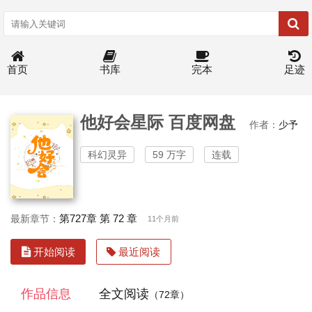
首页
书库
完本
足迹
他好会星际 百度网盘
作者：
少予
科幻灵异
59 万字
连载
第727章 第 72 章
最新章节：
11个月前
开始阅读
最近阅读
作品信息
全文阅读
（72章）