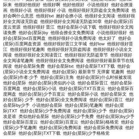
际来
他很好他很好
他很好啊
他好他很好
小说他很好
他好会撩漫
画
他很好小说
他很好很好 小说
他很好很好无防盗全文免费阅读
他
好会啊什么意思
他很好txt
她好会撩小说
他很好全文阅读
他很好很
好全文阅读无防盗
他很好很好全文阅读无防盗30章
他好会(星际)百
度云资源
他很好很好 晋江
他好会星际小说下载
他很好很好全文阅
读免费
他好会(星际)by
他很会撩全文免费阅读
小说他很好很好
他
好会(星际)txt百度网盘
他很好很好小说免费阅读
他太好了
他好会
(星际)百度网盘资源
他很好很好晋江文学城
他好low
他很好很好晋
江
他很好很好笔趣阁
他很好很好无防盗阅读
他很好很好小说全文
阅读
他很好很好全文阅读晋江
他很好很好无防盗章节
他很好很好
全文阅读笔趣阁
他很好很好全文免费阅读
他很好很好最新章节在线
阅读
他好会星际免费
他好会星际txt
他好会星际TXT下载
他好会
(星际)小说全文免费阅读
他好会(星际) 最新章节 无弹窗 笔趣阁
他好
会(星际)作者:少予
他好会(星际)主角
他好会(星际)什么时候被发现
他好会[星际
他好会(星际)类似的小说
他好会星际晋江
他好会星际
百度网盘
他好会(星际)小说
他好会(星际)TXT百度云
他好会星际百
度网盘
他好会(星际)少予百度云
他好会星际小说
他好会星际文
他
好会(星际) 少予
他好会(星际)全文免费阅读
他好会(星际)晋江
他好
会星际by少予
小说他好会星际
他好会(星际)笔趣阁
他好会(星
际)TXT
他好会(星际)少予免费阅读
他好会(星际)少予
他好会(星际)
攻是谁
类似他好会星际
他好会(星际)少予免费
他好会(星际)by少予
他好会星际百度云
他好会(星际)百度云
他好会(星际)格格党
他好会
(星际)少予笔趣阁
他好会(星际)免费阅读
他好会星际免费阅读
他好
会星际
他好会(星际)TXT下载
他好会(星际)少予格格党